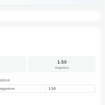
1.50
Gegentore
BWEHR
Gegentore
1.50