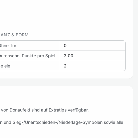
LANZ & FORM
Ohne Tor
0
urchschn. Punkte pro Spiel
3.00
piele
2
 von Donaufeld sind auf Extratips verfügbar.
iken und Sieg-/Unentschieden-/Niederlage-Symbolen sowie alle