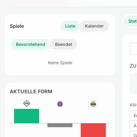
Stat
Spiele
Liste
Kalender
Bevorstehend
Beendet
Keine Spiele
ZU
AKTUELLE FORM
AN
E
A
G