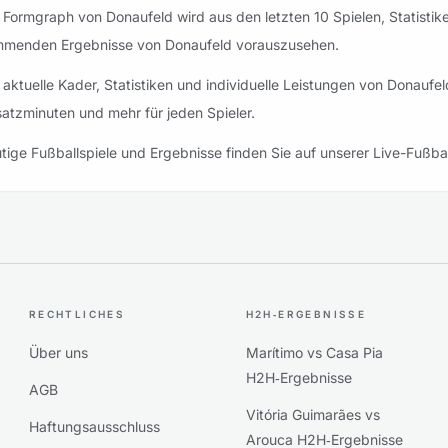
 Formgraph von Donaufeld wird aus den letzten 10 Spielen, Statistik
menden Ergebnisse von Donaufeld vorauszusehen.
 aktuelle Kader, Statistiken und individuelle Leistungen von Donaufeld
satzminuten und mehr für jeden Spieler.
tige Fußballspiele und Ergebnisse finden Sie auf unserer Live-Fußbal
RECHTLICHES
H2H‑ERGEBNISSE
Über uns
Marítimo vs Casa Pia
H2H‑Ergebnisse
AGB
Vitória Guimarães vs
Haftungsausschluss
Arouca H2H‑Ergebnisse