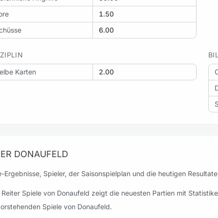
ore
1.50
chüsse
6.00
ZIPLIN
BI
elbe Karten
2.00
D
S
ER DONAUFELD
e-Ergebnisse, Spieler, der Saisonspielplan und die heutigen Resultate
 Reiter Spiele von Donaufeld zeigt die neuesten Partien mit Statist
orstehenden Spiele von Donaufeld.