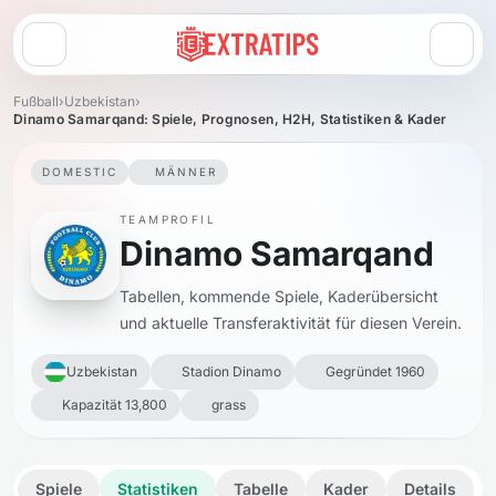
Menü öffnen
Fußball
›
Uzbekistan
›
Dinamo Samarqand: Spiele, Prognosen, H2H, Statistiken & Kader
DOMESTIC
MÄNNER
TEAMPROFIL
Dinamo Samarqand
Tabellen, kommende Spiele, Kaderübersicht
und aktuelle Transferaktivität für diesen Verein.
Uzbekistan
Stadion Dinamo
Gegründet 1960
Kapazität 13,800
grass
Spiele
Statistiken
Tabelle
Kader
Details