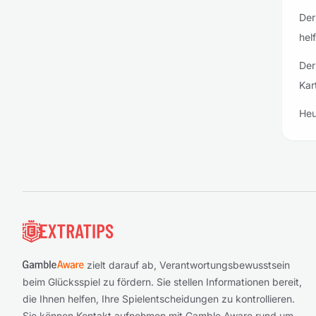
Der
hel
Der
Kar
Heu
Fußzeile
zielt darauf ab, Verantwortungsbewusstsein
beim Glücksspiel zu fördern. Sie stellen Informationen bereit,
die Ihnen helfen, Ihre Spielentscheidungen zu kontrollieren.
Sie können Kontakt aufnehmen mit Gamble Aware rund um