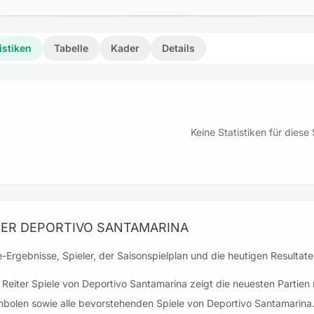
istiken
Tabelle
Kader
Details
Keine Statistiken für diese
ER DEPORTIVO SANTAMARINA
e-Ergebnisse, Spieler, der Saisonspielplan und die heutigen Resultat
 Reiter Spiele von Deportivo Santamarina zeigt die neuesten Partien
bolen sowie alle bevorstehenden Spiele von Deportivo Santamarina