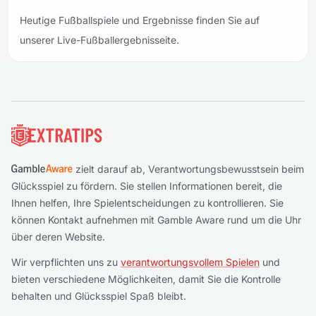
Heutige Fußballspiele und Ergebnisse finden Sie auf
unserer Live-Fußballergebnisseite.
Fußzeile
zielt darauf ab, Verantwortungsbewusstsein beim
Glücksspiel zu fördern. Sie stellen Informationen bereit, die
Ihnen helfen, Ihre Spielentscheidungen zu kontrollieren. Sie
können Kontakt aufnehmen mit Gamble Aware rund um die Uhr
über deren Website.
Wir verpflichten uns zu
verantwortungsvollem Spielen
und
bieten verschiedene Möglichkeiten, damit Sie die Kontrolle
behalten und Glücksspiel Spaß bleibt.