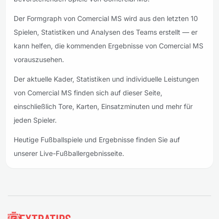
Der Formgraph von Comercial MS wird aus den letzten 10
Spielen, Statistiken und Analysen des Teams erstellt — er
kann helfen, die kommenden Ergebnisse von Comercial MS
vorauszusehen.
Der aktuelle Kader, Statistiken und individuelle Leistungen
von Comercial MS finden sich auf dieser Seite,
einschließlich Tore, Karten, Einsatzminuten und mehr für
jeden Spieler.
Heutige Fußballspiele und Ergebnisse finden Sie auf
unserer Live-Fußballergebnisseite.
Fußzeile