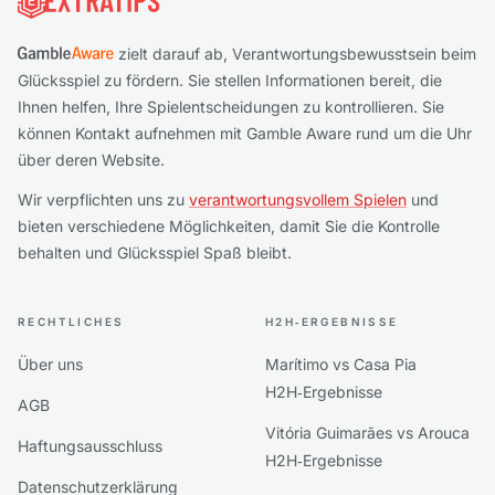
zielt darauf ab, Verantwortungsbewusstsein beim
Glücksspiel zu fördern. Sie stellen Informationen bereit, die
Ihnen helfen, Ihre Spielentscheidungen zu kontrollieren. Sie
können Kontakt aufnehmen mit Gamble Aware rund um die Uhr
über deren Website.
Wir verpflichten uns zu
verantwortungsvollem Spielen
und
bieten verschiedene Möglichkeiten, damit Sie die Kontrolle
behalten und Glücksspiel Spaß bleibt.
RECHTLICHES
H2H‑ERGEBNISSE
Über uns
Marítimo vs Casa Pia
H2H‑Ergebnisse
AGB
Vitória Guimarães vs Arouca
Haftungsausschluss
H2H‑Ergebnisse
Datenschutzerklärung