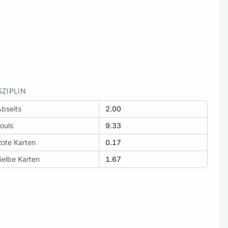
SZIPLIN
bseits
2.00
ouls
9.33
ote Karten
0.17
Gelbe Karten
1.67