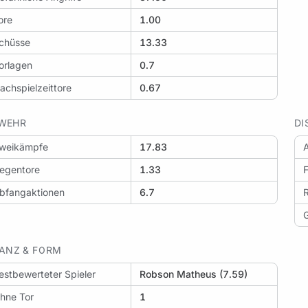
ore
1.00
chüsse
13.33
orlagen
0.7
achspielzeittore
0.67
WEHR
DI
weikämpfe
17.83
A
egentore
1.33
F
bfangaktionen
6.7
R
LANZ & FORM
estbewerteter Spieler
Robson Matheus (7.59)
hne Tor
1