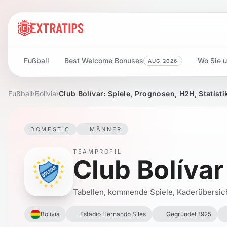
Fußball
Best Welcome Bonuses
Wo Sie u
AUG 2026
Fußball
›
Bolivia
›
Club Bolívar: Spiele, Prognosen, H2H, Statist
DOMESTIC
MÄNNER
TEAMPROFIL
Club Bolívar
Tabellen, kommende Spiele, Kaderübersicht 
Bolivia
Estadio Hernando Siles
Gegründet 1925