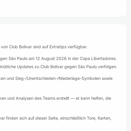
 von Club Bolívar sind auf Extratips verfügbar.
l gegen São Paulo am 12 August 2026 in der Copa Libertadores.
inütliche Updates zu Club Bolívar gegen São Paulo verfolgen.
istiken und Sieg-/Unentschieden-/Niederlage-Symbolen sowie
iken und Analysen des Teams erstellt — er kann helfen, die
ar finden sich auf dieser Seite, einschließlich Tore, Karten,