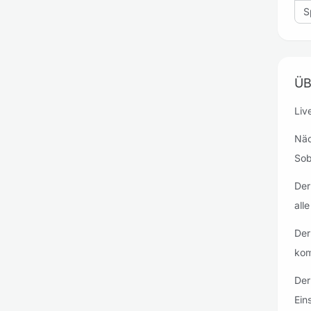
S
ÜB
Liv
Näc
Sob
Der
all
Der
kom
Der
Ein