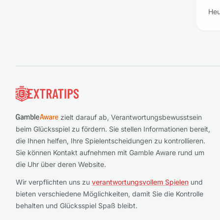
Heu
Fußzeile
zielt darauf ab, Verantwortungsbewusstsein
beim Glücksspiel zu fördern. Sie stellen Informationen bereit,
die Ihnen helfen, Ihre Spielentscheidungen zu kontrollieren.
Sie können Kontakt aufnehmen mit Gamble Aware rund um
die Uhr über deren Website.
Wir verpflichten uns zu
verantwortungsvollem Spielen
und
bieten verschiedene Möglichkeiten, damit Sie die Kontrolle
behalten und Glücksspiel Spaß bleibt.