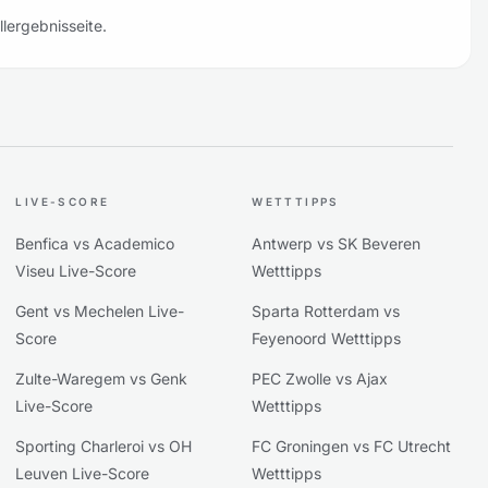
lergebnisseite.
LIVE-SCORE
WETTTIPPS
Benfica vs Academico
Antwerp vs SK Beveren
Viseu Live-Score
Wetttipps
Gent vs Mechelen Live-
Sparta Rotterdam vs
Score
Feyenoord Wetttipps
Zulte-Waregem vs Genk
PEC Zwolle vs Ajax
Live-Score
Wetttipps
Sporting Charleroi vs OH
FC Groningen vs FC Utrecht
Leuven Live-Score
Wetttipps