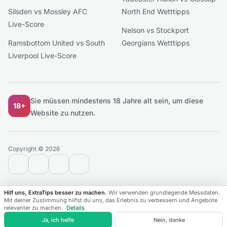
Silsden vs Mossley AFC
North End Wetttipps
Live-Score
Nelson vs Stockport
Ramsbottom United vs South
Georgians Wetttipps
Liverpool Live-Score
Sie müssen mindestens 18 Jahre alt sein, um diese
18+
Website zu nutzen.
Copyright © 2026
contact@extratips.com
youtube
twitter
reddit
Hilf uns, ExtraTips besser zu machen.
Wir verwenden grundlegende Messdaten.
Mit deiner Zustimmung hilfst du uns, das Erlebnis zu verbessern und Angebote
relevanter zu machen.
Details
Spiele
Ligen
Favoriten
Live
Ja, ich helfe
Nein, danke