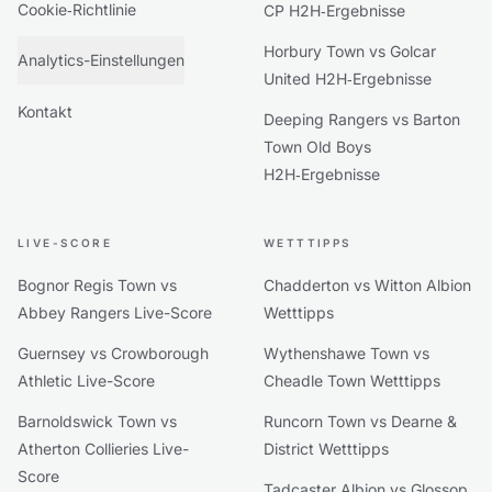
Cookie‑Richtlinie
CP H2H‑Ergebnisse
Horbury Town vs Golcar
Analytics-Einstellungen
United H2H‑Ergebnisse
Kontakt
Deeping Rangers vs Barton
Town Old Boys
H2H‑Ergebnisse
LIVE-SCORE
WETTTIPPS
Bognor Regis Town vs
Chadderton vs Witton Albion
Abbey Rangers Live-Score
Wetttipps
Guernsey vs Crowborough
Wythenshawe Town vs
Athletic Live-Score
Cheadle Town Wetttipps
Barnoldswick Town vs
Runcorn Town vs Dearne &
Atherton Collieries Live-
District Wetttipps
Score
Tadcaster Albion vs Glossop