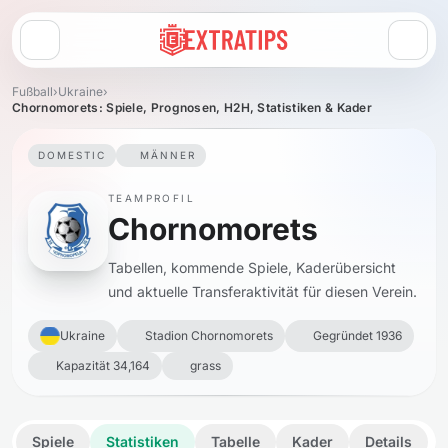
Menü öffnen
Fußball
›
Ukraine
›
Chornomorets: Spiele, Prognosen, H2H, Statistiken & Kader
DOMESTIC
MÄNNER
TEAMPROFIL
Chornomorets
Tabellen, kommende Spiele, Kaderübersicht
und aktuelle Transferaktivität für diesen Verein.
Ukraine
Stadion Chornomorets
Gegründet 1936
Kapazität 34,164
grass
Spiele
Statistiken
Tabelle
Kader
Details