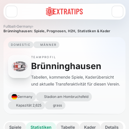
Menü öffnen
Fußball
›
Germany
›
Brünninghausen: Spiele, Prognosen, H2H, Statistiken & Kader
DOMESTIC
MÄNNER
TEAMPROFIL
Brünninghausen
Tabellen, kommende Spiele, Kaderübersicht
und aktuelle Transferaktivität für diesen Verein.
Germany
Stadion am Hombruchsfeld
Kapazität 2,625
grass
Spiele
Statistiken
Tabelle
Kader
Details