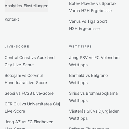
Botev Plovdiv vs Spartak
Analytics-Einstellungen
Varna H2H‑Ergebnisse
Kontakt
Venus vs Tiga Sport
H2H‑Ergebnisse
LIVE-SCORE
WETTTIPPS
Central Coast vs Auckland
Jong PSV vs FC Volendam
City Live-Score
Wetttipps
Botoşani vs Corvinul
Banfield vs Belgrano
Hunedoara Live-Score
Wetttipps
Sepsi vs FCSB Live-Score
Sirius vs Brommapojkarna
Wetttipps
CFR Cluj vs Universitatea Cluj
Live-Score
Västerås SK vs Djurgården
Wetttipps
Jong AZ vs FC Eindhoven
Live-Score
Polissya Zhytomyr vs