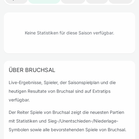
Keine Statistiken für diese Saison verfügbar.
ÜBER BRUCHSAL
Live-Ergebnisse, Spieler, der Saisonspielplan und die
heutigen Resultate von Bruchsal sind auf Extratips
verfügbar.
Der Reiter Spiele von Bruchsal zeigt die neuesten Partien
mit Statistiken und Sieg-/Unentschieden-/Niederlage-
Symbolen sowie alle bevorstehenden Spiele von Bruchsal.