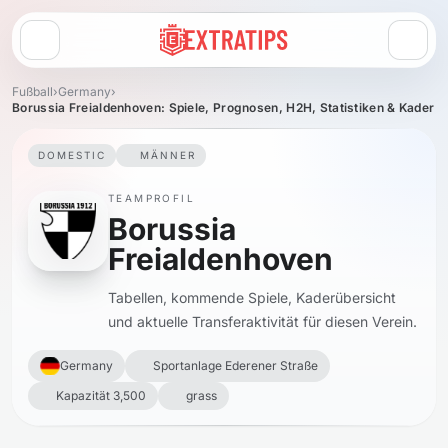
Menü öffnen
Fußball
›
Germany
›
Borussia Freialdenhoven: Spiele, Prognosen, H2H, Statistiken & Kader
DOMESTIC
MÄNNER
TEAMPROFIL
Borussia
Freialdenhoven
Tabellen, kommende Spiele, Kaderübersicht
und aktuelle Transferaktivität für diesen Verein.
Germany
Sportanlage Ederener Straße
Kapazität 3,500
grass