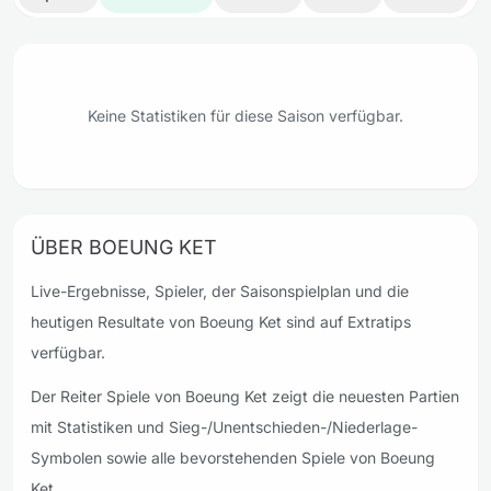
Keine Statistiken für diese Saison verfügbar.
ÜBER BOEUNG KET
Live-Ergebnisse, Spieler, der Saisonspielplan und die
heutigen Resultate von Boeung Ket sind auf Extratips
verfügbar.
Der Reiter Spiele von Boeung Ket zeigt die neuesten Partien
mit Statistiken und Sieg-/Unentschieden-/Niederlage-
Symbolen sowie alle bevorstehenden Spiele von Boeung
Ket.