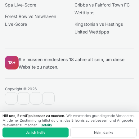
Spa Live-Score
Cribbs vs Fairford Town FC
Wetttipps
Forest Row vs Newhaven
Live-Score
Kingstonian vs Hastings
United Wetttipps
Sie müssen mindestens 18 Jahre alt sein, um diese
18+
Website zu nutzen.
Copyright © 2026
contact@extratips.com
youtube
twitter
reddit
Hilf uns, ExtraTips besser zu machen.
Wir verwenden grundlegende Messdaten.
Mit deiner Zustimmung hilfst du uns, das Erlebnis zu verbessern und Angebote
relevanter zu machen.
Details
Spiele
Ligen
Favoriten
Live
Ja, ich helfe
Nein, danke