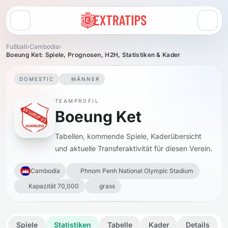
Menü öffnen
Fußball
›
Cambodia
›
Boeung Ket: Spiele, Prognosen, H2H, Statistiken & Kader
DOMESTIC
MÄNNER
TEAMPROFIL
Boeung Ket
Tabellen, kommende Spiele, Kaderübersicht
und aktuelle Transferaktivität für diesen Verein.
Cambodia
Phnom Penh National Olympic Stadium
Kapazität 70,000
grass
Spiele
Statistiken
Tabelle
Kader
Details