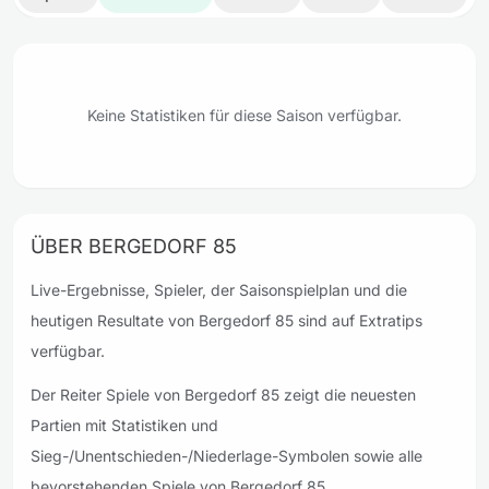
Keine Statistiken für diese Saison verfügbar.
ÜBER BERGEDORF 85
Live-Ergebnisse, Spieler, der Saisonspielplan und die
heutigen Resultate von Bergedorf 85 sind auf Extratips
verfügbar.
Der Reiter Spiele von Bergedorf 85 zeigt die neuesten
Partien mit Statistiken und
Sieg-/Unentschieden-/Niederlage-Symbolen sowie alle
bevorstehenden Spiele von Bergedorf 85.