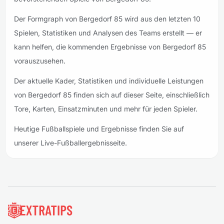
Der Formgraph von Bergedorf 85 wird aus den letzten 10
Spielen, Statistiken und Analysen des Teams erstellt — er
kann helfen, die kommenden Ergebnisse von Bergedorf 85
vorauszusehen.
Der aktuelle Kader, Statistiken und individuelle Leistungen
von Bergedorf 85 finden sich auf dieser Seite, einschließlich
Tore, Karten, Einsatzminuten und mehr für jeden Spieler.
Heutige Fußballspiele und Ergebnisse finden Sie auf
unserer Live-Fußballergebnisseite.
Fußzeile