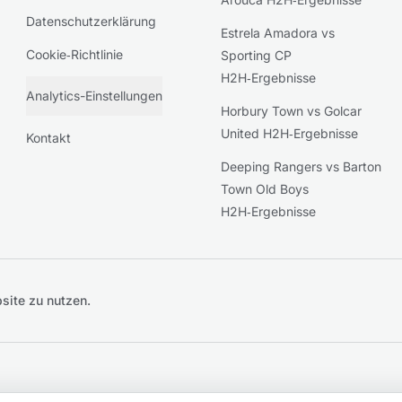
Datenschutzerklärung
Estrela Amadora vs
Cookie‑Richtlinie
Sporting CP
H2H‑Ergebnisse
Analytics-Einstellungen
Horbury Town vs Golcar
United H2H‑Ergebnisse
Kontakt
Deeping Rangers vs Barton
Town Old Boys
H2H‑Ergebnisse
site zu nutzen.