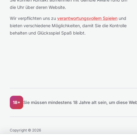
die Uhr über deren Website.
Wir verpflichten uns zu
verantwortungsvollem Spielen
und
bieten verschiedene Möglichkeiten, damit Sie die Kontrolle
behalten und Glücksspiel Spaß bleibt.
18+
Sie müssen mindestens 18 Jahre alt sein, um diese Web
Copyright © 2026