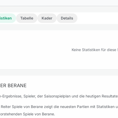
istiken
Tabelle
Kader
Details
Keine Statistiken für diese
ER BERANE
e-Ergebnisse, Spieler, der Saisonspielplan und die heutigen Resultate
 Reiter Spiele von Berane zeigt die neuesten Partien mit Statistike
orstehenden Spiele von Berane.