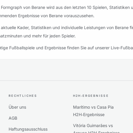
 Formgraph von Berane wird aus den letzten 10 Spielen, Statistiken 
menden Ergebnisse von Berane vorauszusehen.
 aktuelle Kader, Statistiken und individuelle Leistungen von Berane fin
satzminuten und mehr für jeden Spieler.
tige Fußballspiele und Ergebnisse finden Sie auf unserer Live-Fußbal
RECHTLICHES
H2H‑ERGEBNISSE
Über uns
Marítimo vs Casa Pia
H2H‑Ergebnisse
AGB
Vitória Guimarães vs
Haftungsausschluss
Arouca H2H‑Ergebnisse