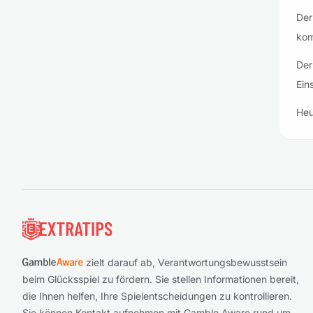
Der
kom
Der
Ein
Heu
Fußzeile
zielt darauf ab, Verantwortungsbewusstsein
beim Glücksspiel zu fördern. Sie stellen Informationen bereit,
die Ihnen helfen, Ihre Spielentscheidungen zu kontrollieren.
Sie können Kontakt aufnehmen mit Gamble Aware rund um