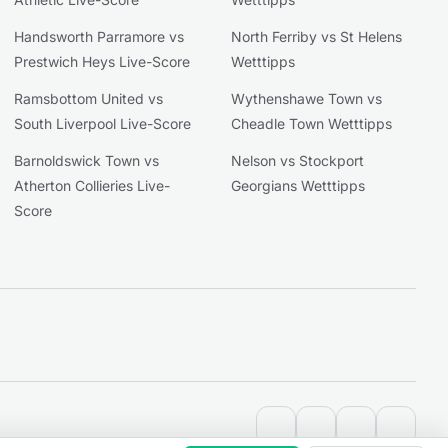
Handsworth Parramore vs
North Ferriby vs St Helens
Prestwich Heys Live-Score
Wetttipps
Ramsbottom United vs
Wythenshawe Town vs
South Liverpool Live-Score
Cheadle Town Wetttipps
Barnoldswick Town vs
Nelson vs Stockport
Atherton Collieries Live-
Georgians Wetttipps
Score
contact@extratips.co
youtube
twitter
reddit