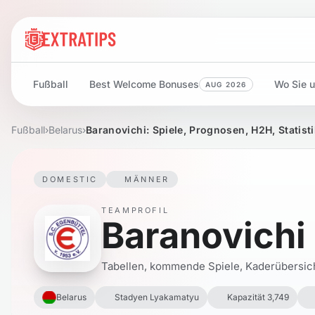
Fußball
Best Welcome Bonuses
Wo Sie u
AUG 2026
Fußball
›
Belarus
›
Baranovichi: Spiele, Prognosen, H2H, Statist
DOMESTIC
MÄNNER
TEAMPROFIL
Baranovichi
Tabellen, kommende Spiele, Kaderübersicht 
Belarus
Stadyen Lyakamatyu
Kapazität 3,749