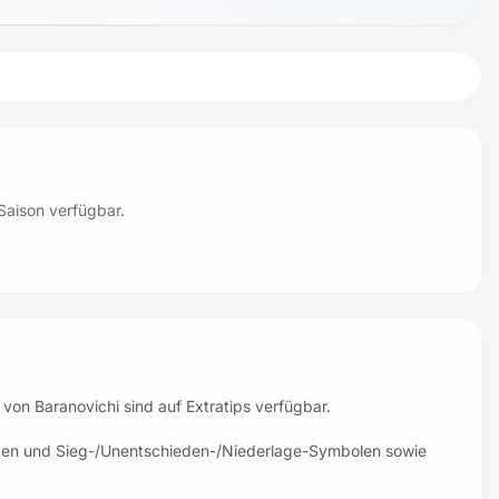
 Saison verfügbar.
 von Baranovichi sind auf Extratips verfügbar.
stiken und Sieg-/Unentschieden-/Niederlage-Symbolen sowie