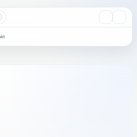
Benachrichtigu
Einstell
akt