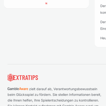
N
Der
kom
Der
Ein
Heu
Fußzeile
zielt darauf ab, Verantwortungsbewusstsein
beim Glücksspiel zu fördern. Sie stellen Informationen bereit,
die Ihnen helfen, Ihre Spielentscheidungen zu kontrollieren.
Sie können Kontakt aufnehmen mit Gamble Aware rund um