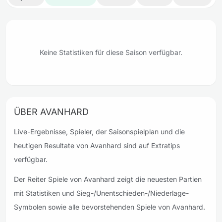
Keine Statistiken für diese Saison verfügbar.
ÜBER AVANHARD
Live-Ergebnisse, Spieler, der Saisonspielplan und die
heutigen Resultate von Avanhard sind auf Extratips
verfügbar.
Der Reiter Spiele von Avanhard zeigt die neuesten Partien
mit Statistiken und Sieg-/Unentschieden-/Niederlage-
Symbolen sowie alle bevorstehenden Spiele von Avanhard.