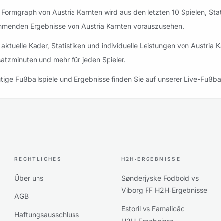
 Formgraph von Austria Karnten wird aus den letzten 10 Spielen, Stat
menden Ergebnisse von Austria Karnten vorauszusehen.
 aktuelle Kader, Statistiken und individuelle Leistungen von Austria Ka
satzminuten und mehr für jeden Spieler.
tige Fußballspiele und Ergebnisse finden Sie auf unserer Live-Fußbal
RECHTLICHES
H2H‑ERGEBNISSE
Über uns
Sønderjyske Fodbold vs
Viborg FF H2H‑Ergebnisse
AGB
Estoril vs Famalicão
Haftungsausschluss
H2H‑Ergebnisse