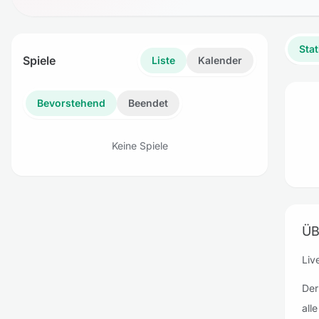
Stat
Spiele
Liste
Kalender
Bevorstehend
Beendet
Keine Spiele
ÜB
Liv
Der
all