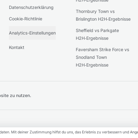
Datenschutzerklärung
Thornbury Town vs
Cookie‑Richtlinie
Brislington H2H‑Ergebnisse
Sheffield vs Parkgate
Analytics-Einstellungen
H2H‑Ergebnisse
Kontakt
Faversham Strike Force vs
Snodland Town
H2H‑Ergebnisse
site zu nutzen.
en. Mit deiner Zustimmung hilfst du uns, das Erlebnis zu verbessern und Ang