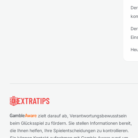
Der
kom
Der
Ein
Heu
Fußzeile
zielt darauf ab, Verantwortungsbewusstsein
beim Glücksspiel zu fördern. Sie stellen Informationen bereit,
die Ihnen helfen, Ihre Spielentscheidungen zu kontrollieren.
Sie können Kontakt aufnehmen mit Gamble Aware rund um