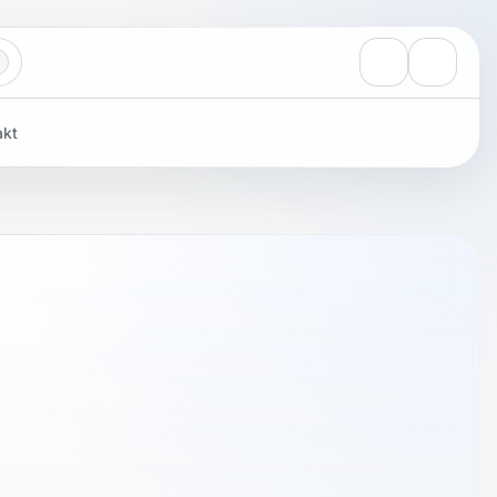
Benachrichtigu
Einstell
akt