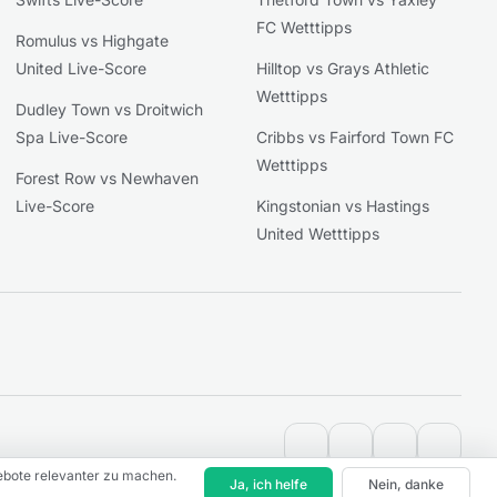
FC Wetttipps
Romulus vs Highgate
United Live-Score
Hilltop vs Grays Athletic
Wetttipps
Dudley Town vs Droitwich
Spa Live-Score
Cribbs vs Fairford Town FC
Wetttipps
Forest Row vs Newhaven
Live-Score
Kingstonian vs Hastings
United Wetttipps
contact@extratips.co
youtube
twitter
reddit
ebote relevanter zu machen.
Ja, ich helfe
Nein, danke