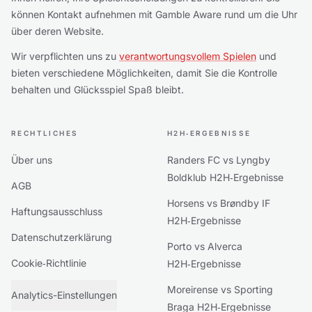
können Kontakt aufnehmen mit Gamble Aware rund um die Uhr
über deren Website.
Wir verpflichten uns zu
verantwortungsvollem Spielen
und
bieten verschiedene Möglichkeiten, damit Sie die Kontrolle
behalten und Glücksspiel Spaß bleibt.
RECHTLICHES
H2H‑ERGEBNISSE
Über uns
Randers FC vs Lyngby
Boldklub H2H‑Ergebnisse
AGB
Horsens vs Brøndby IF
Haftungsausschluss
H2H‑Ergebnisse
Datenschutzerklärung
Porto vs Alverca
Cookie‑Richtlinie
H2H‑Ergebnisse
Moreirense vs Sporting
Analytics-Einstellungen
Braga H2H‑Ergebnisse