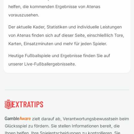
helfen, die kommenden Ergebnisse von Atenas
vorauszusehen.
Der aktuelle Kader, Statistiken und individuelle Leistungen
von Atenas finden sich auf dieser Seite, einschließlich Tore,
Karten, Einsatzminuten und mehr für jeden Spieler.
Heutige Fußballspiele und Ergebnisse finden Sie auf
unserer Live-Fußballergebnisseite.
Fußzeile
zielt darauf ab, Verantwortungsbewusstsein beim
Glücksspiel zu fördern. Sie stellen Informationen bereit, die
Ihnen helfen, Ihre Spielentscheidungen zu kontrollieren. Sie