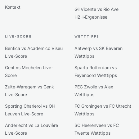
Kontakt
Gil Vicente vs Rio Ave
H2H‑Ergebnisse
LIVE-SCORE
WETTTIPPS
Benfica vs Academico Viseu
Antwerp vs SK Beveren
Live-Score
Wetttipps
Gent vs Mechelen Live-
Sparta Rotterdam vs
Score
Feyenoord Wetttipps
Zulte-Waregem vs Genk
PEC Zwolle vs Ajax
Live-Score
Wetttipps
Sporting Charleroi vs OH
FC Groningen vs FC Utrecht
Leuven Live-Score
Wetttipps
Anderlecht vs La Louvière
SC Heerenveen vs FC
Live-Score
Twente Wetttipps