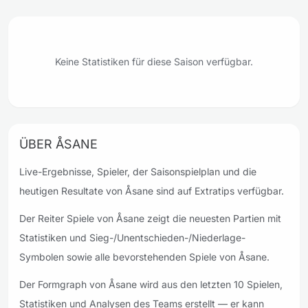
Keine Statistiken für diese Saison verfügbar.
ÜBER ÅSANE
Live-Ergebnisse, Spieler, der Saisonspielplan und die
heutigen Resultate von Åsane sind auf Extratips verfügbar.
Der Reiter Spiele von Åsane zeigt die neuesten Partien mit
Statistiken und Sieg-/Unentschieden-/Niederlage-
Symbolen sowie alle bevorstehenden Spiele von Åsane.
Der Formgraph von Åsane wird aus den letzten 10 Spielen,
Statistiken und Analysen des Teams erstellt — er kann