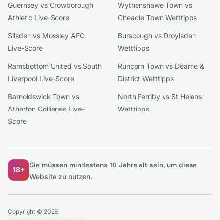
Guernsey vs Crowborough
Wythenshawe Town vs
Athletic Live-Score
Cheadle Town Wetttipps
Silsden vs Mossley AFC
Burscough vs Droylsden
Live-Score
Wetttipps
Ramsbottom United vs South
Runcorn Town vs Dearne &
Liverpool Live-Score
District Wetttipps
Barnoldswick Town vs
North Ferriby vs St Helens
Atherton Collieries Live-
Wetttipps
Score
Sie müssen mindestens 18 Jahre alt sein, um diese
18+
Website zu nutzen.
Copyright © 2026