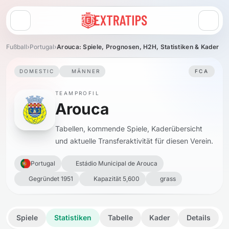
Menü öffnen
Fußball
›
Portugal
›
Arouca: Spiele, Prognosen, H2H, Statistiken & Kader
DOMESTIC
MÄNNER
FCA
TEAMPROFIL
Arouca
Tabellen, kommende Spiele, Kaderübersicht
und aktuelle Transferaktivität für diesen Verein.
Portugal
Estádio Municipal de Arouca
Gegründet 1951
Kapazität 5,600
grass
Spiele
Statistiken
Tabelle
Kader
Details