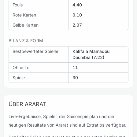
Fouls
4.40
Rote Karten
0.10
Gelbe Karten
2.07
BILANZ & FORM
Bestbewerteter Spieler
Kalifala Mamadou
Doumbia (7.22)
Ohne Tor
11
Spiele
30
ÜBER ARARAT
Live-Ergebnisse, Spieler, der Saisonspielplan und die
heutigen Resultate von Ararat sind auf Extratips verfügbar.