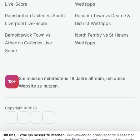
Live-Score
Wetttipps
Ramsbottom United vs South
Runcorn Town vs Dearne &
Liverpool Live-Score
District Wetttipps
Barnoldswick Town vs
North Ferriby vs St Helens
Atherton Collieries Live-
Wetttipps
Score
Sie müssen mindestens 18 Jahre alt sein, um diese
18+
Website zu nutzen.
Copyright © 2026
contact@extratips.com
youtube
twitter
reddit
Hilf uns, ExtraTips besser zu machen.
Wir verwenden grundlegende Messdaten.
Mit deiner Zustimmung hilfst du uns, das Erlebnis zu verbessern und Angebote