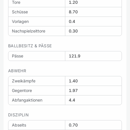
Tore
1.20
Schüsse
8.70
Vorlagen
0.4
Nachspielzeittore
0.30
BALLBESITZ & PÄSSE
Pässe
121.9
ABWEHR
Zweikämpfe
1.40
Gegentore
1.97
Abfangaktionen
4.4
DISZIPLIN
Abseits
0.70