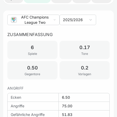
AFC Champions
2025/2026
League Two
ZUSAMMENFASSUNG
6
0.17
Spiele
Tore
0.50
0.2
Gegentore
Vorlagen
ANGRIFF
Ecken
6.50
Angriffe
75.00
Gefährliche Angriffe
51.83