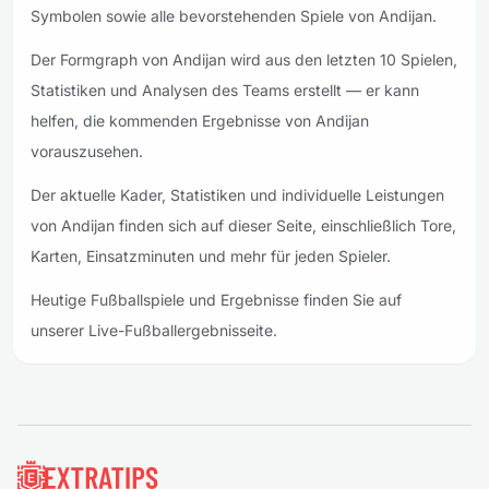
Symbolen sowie alle bevorstehenden Spiele von Andijan.
Der Formgraph von Andijan wird aus den letzten 10 Spielen,
Statistiken und Analysen des Teams erstellt — er kann
helfen, die kommenden Ergebnisse von Andijan
vorauszusehen.
Der aktuelle Kader, Statistiken und individuelle Leistungen
von Andijan finden sich auf dieser Seite, einschließlich Tore,
Karten, Einsatzminuten und mehr für jeden Spieler.
Heutige Fußballspiele und Ergebnisse finden Sie auf
unserer Live-Fußballergebnisseite.
Fußzeile