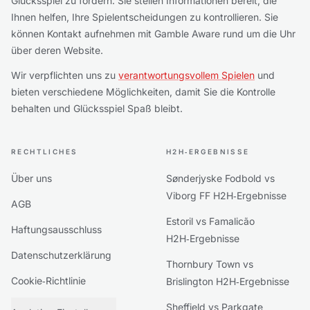
Glücksspiel zu fördern. Sie stellen Informationen bereit, die
Ihnen helfen, Ihre Spielentscheidungen zu kontrollieren. Sie
können Kontakt aufnehmen mit Gamble Aware rund um die Uhr
über deren Website.
Wir verpflichten uns zu
verantwortungsvollem Spielen
und
bieten verschiedene Möglichkeiten, damit Sie die Kontrolle
behalten und Glücksspiel Spaß bleibt.
RECHTLICHES
H2H‑ERGEBNISSE
Über uns
Sønderjyske Fodbold vs
Viborg FF H2H‑Ergebnisse
AGB
Estoril vs Famalicão
Haftungsausschluss
H2H‑Ergebnisse
Datenschutzerklärung
Thornbury Town vs
Cookie‑Richtlinie
Brislington H2H‑Ergebnisse
Sheffield vs Parkgate