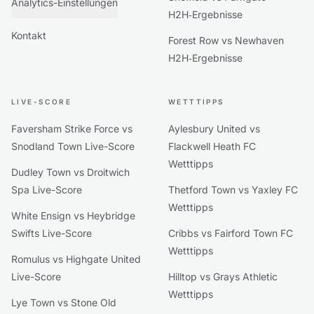
Analytics-Einstellungen
H2H‑Ergebnisse
Kontakt
Forest Row vs Newhaven
H2H‑Ergebnisse
LIVE-SCORE
WETTTIPPS
Faversham Strike Force vs
Aylesbury United vs
Snodland Town Live-Score
Flackwell Heath FC
Wetttipps
Dudley Town vs Droitwich
Spa Live-Score
Thetford Town vs Yaxley FC
Wetttipps
White Ensign vs Heybridge
Swifts Live-Score
Cribbs vs Fairford Town FC
Wetttipps
Romulus vs Highgate United
Live-Score
Hilltop vs Grays Athletic
Wetttipps
Lye Town vs Stone Old