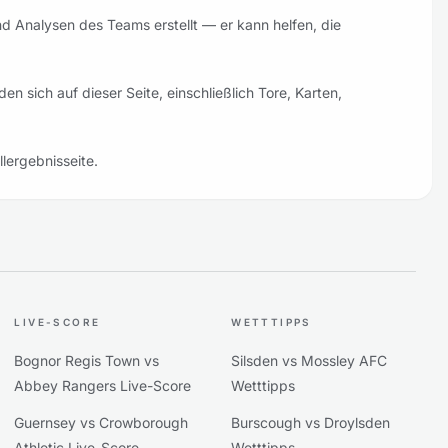
nd Analysen des Teams erstellt — er kann helfen, die
en sich auf dieser Seite, einschließlich Tore, Karten,
lergebnisseite.
LIVE-SCORE
WETTTIPPS
Bognor Regis Town vs
Silsden vs Mossley AFC
Abbey Rangers Live-Score
Wetttipps
Guernsey vs Crowborough
Burscough vs Droylsden
Athletic Live-Score
Wetttipps