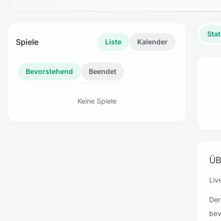
Stat
Spiele
Liste
Kalender
Bevorstehend
Beendet
Keine Spiele
ÜB
Liv
Der
bev