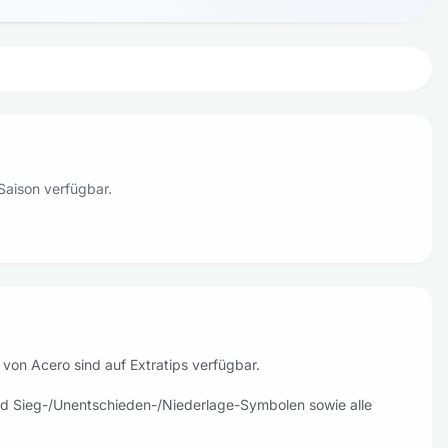
 Saison verfügbar.
 von Acero sind auf Extratips verfügbar.
 und Sieg-/Unentschieden-/Niederlage-Symbolen sowie alle