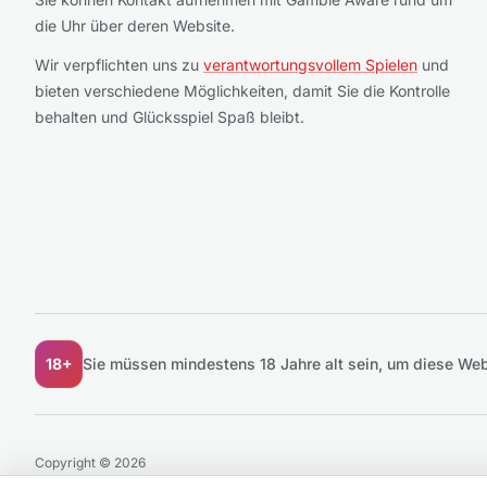
die Uhr über deren Website.
Wir verpflichten uns zu
verantwortungsvollem Spielen
und
bieten verschiedene Möglichkeiten, damit Sie die Kontrolle
behalten und Glücksspiel Spaß bleibt.
18+
Sie müssen mindestens 18 Jahre alt sein, um diese Web
Copyright © 2026