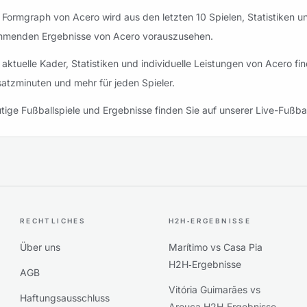
 Formgraph von Acero wird aus den letzten 10 Spielen, Statistiken u
menden Ergebnisse von Acero vorauszusehen.
 aktuelle Kader, Statistiken und individuelle Leistungen von Acero find
satzminuten und mehr für jeden Spieler.
tige Fußballspiele und Ergebnisse finden Sie auf unserer Live-Fußbal
RECHTLICHES
H2H‑ERGEBNISSE
Über uns
Marítimo vs Casa Pia
H2H‑Ergebnisse
AGB
Vitória Guimarães vs
Haftungsausschluss
Arouca H2H‑Ergebnisse