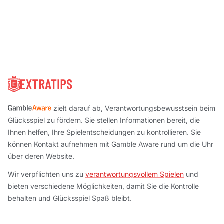
Fußzeile
zielt darauf ab, Verantwortungsbewusstsein beim
Glücksspiel zu fördern. Sie stellen Informationen bereit, die
Ihnen helfen, Ihre Spielentscheidungen zu kontrollieren. Sie
können Kontakt aufnehmen mit Gamble Aware rund um die Uhr
über deren Website.
Wir verpflichten uns zu
verantwortungsvollem Spielen
und
bieten verschiedene Möglichkeiten, damit Sie die Kontrolle
behalten und Glücksspiel Spaß bleibt.