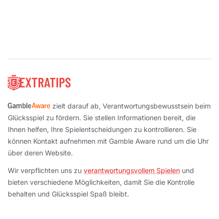
Fußzeile
zielt darauf ab, Verantwortungsbewusstsein beim
Glücksspiel zu fördern. Sie stellen Informationen bereit, die
Ihnen helfen, Ihre Spielentscheidungen zu kontrollieren. Sie
können Kontakt aufnehmen mit Gamble Aware rund um die Uhr
über deren Website.
Wir verpflichten uns zu
verantwortungsvollem Spielen
und
bieten verschiedene Möglichkeiten, damit Sie die Kontrolle
behalten und Glücksspiel Spaß bleibt.