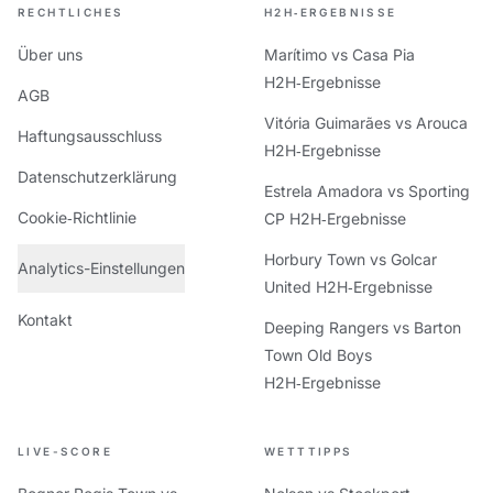
RECHTLICHES
H2H‑ERGEBNISSE
Über uns
Marítimo vs Casa Pia
H2H‑Ergebnisse
AGB
Vitória Guimarães vs Arouca
Haftungsausschluss
H2H‑Ergebnisse
Datenschutzerklärung
Estrela Amadora vs Sporting
Cookie‑Richtlinie
CP H2H‑Ergebnisse
Horbury Town vs Golcar
Analytics-Einstellungen
United H2H‑Ergebnisse
Kontakt
Deeping Rangers vs Barton
Town Old Boys
H2H‑Ergebnisse
LIVE-SCORE
WETTTIPPS