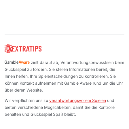
Fußzeile
zielt darauf ab, Verantwortungsbewusstsein beim
Glücksspiel zu fördern. Sie stellen Informationen bereit, die
Ihnen helfen, Ihre Spielentscheidungen zu kontrollieren. Sie
können Kontakt aufnehmen mit Gamble Aware rund um die Uhr
über deren Website.
Wir verpflichten uns zu
verantwortungsvollem Spielen
und
bieten verschiedene Möglichkeiten, damit Sie die Kontrolle
behalten und Glücksspiel Spaß bleibt.