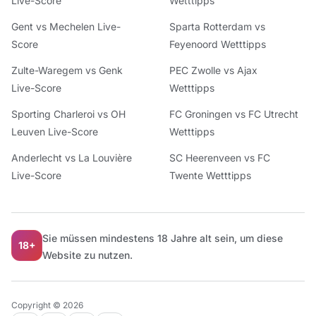
Live-Score
Wetttipps
Gent vs Mechelen Live-
Sparta Rotterdam vs
Score
Feyenoord Wetttipps
Zulte-Waregem vs Genk
PEC Zwolle vs Ajax
Live-Score
Wetttipps
Sporting Charleroi vs OH
FC Groningen vs FC Utrecht
Leuven Live-Score
Wetttipps
Anderlecht vs La Louvière
SC Heerenveen vs FC
Live-Score
Twente Wetttipps
Sie müssen mindestens 18 Jahre alt sein, um diese
18+
Website zu nutzen.
Copyright © 2026